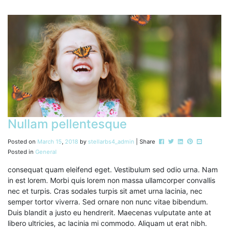
Nullam pellentesque
Post this to Facebook
Tweet this
Share this on Li
Pin this on P
Share this
Posted on
March
15
,
2018
by
stellarbs4_admin
| Share
Posted in
General
consequat quam eleifend eget. Vestibulum sed odio urna. Nam
in est lorem. Morbi quis lorem non massa ullamcorper convallis
nec et turpis. Cras sodales turpis sit amet urna lacinia, nec
semper tortor viverra. Sed ornare non nunc vitae bibendum.
Duis blandit a justo eu hendrerit. Maecenas vulputate ante at
libero ultricies, ac lacinia mi commodo. Aliquam ut erat nibh.