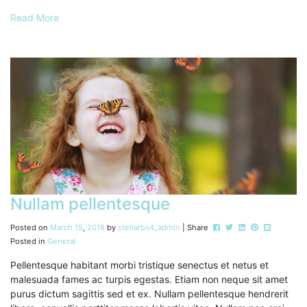
Read More
Nullam pellentesque
Post this to Facebook
Tweet this
Share this on Li
Pin this on P
Share this
Posted on
March
15
,
2018
by
stellarbs4_admin
| Share
Posted in
General
Pellentesque habitant morbi tristique senectus et netus et
malesuada fames ac turpis egestas. Etiam non neque sit amet
purus dictum sagittis sed et ex. Nullam pellentesque hendrerit