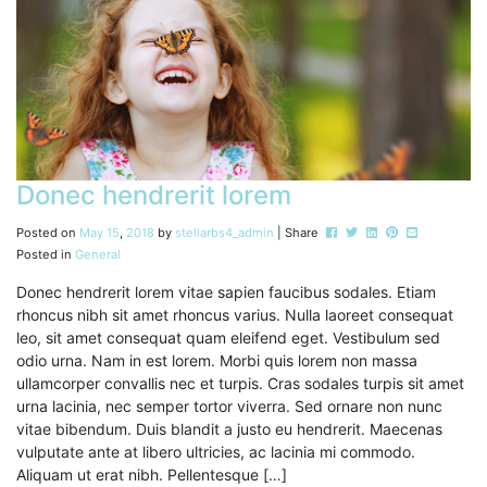
Donec hendrerit lorem
Post this to Facebook
Tweet this
Share this on Link
Pin this on Pin
Share this v
Posted on
May
15
,
2018
by
stellarbs4_admin
| Share
Posted in
General
Donec hendrerit lorem vitae sapien faucibus sodales. Etiam
rhoncus nibh sit amet rhoncus varius. Nulla laoreet consequat
leo, sit amet consequat quam eleifend eget. Vestibulum sed
odio urna. Nam in est lorem. Morbi quis lorem non massa
ullamcorper convallis nec et turpis. Cras sodales turpis sit amet
urna lacinia, nec semper tortor viverra. Sed ornare non nunc
vitae bibendum. Duis blandit a justo eu hendrerit. Maecenas
vulputate ante at libero ultricies, ac lacinia mi commodo.
Aliquam ut erat nibh. Pellentesque […]