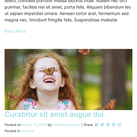
libero, convallis porttitor massa lobortis vitae. Nullam nec orci
pulvinar, facilisis nisi sit amet, porta felis. Aliquam bibendum leo
ut sapien imperdiet ornare. Aenean tortor erat, fermentum sed
magna nec, tincidunt fringilla felis. Suspendisse molestie
Read More
Curabitur sit amet augue dui
Post this to Facebook
Tweet this
Share this on Li
Pin this on P
Share this
Posted on
March
15
,
2018
by
stellarbs4_admin
| Share
Posted in
General