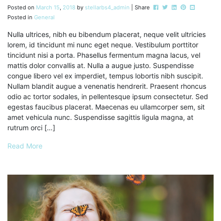
Post this to Facebook
Tweet this
Share this on Li
Pin this on P
Share this
Posted on
March
15
,
2018
by
stellarbs4_admin
| Share
Posted in
General
Nulla ultrices, nibh eu bibendum placerat, neque velit ultricies
lorem, id tincidunt mi nunc eget neque. Vestibulum porttitor
tincidunt nisi a porta. Phasellus fermentum magna lacus, vel
mattis dolor convallis at. Nulla a augue justo. Suspendisse
congue libero vel ex imperdiet, tempus lobortis nibh suscipit.
Nullam blandit augue a venenatis hendrerit. Praesent rhoncus
odio ac tortor sodales, in pellentesque ipsum consectetur. Sed
egestas faucibus placerat. Maecenas eu ullamcorper sem, sit
amet vehicula nunc. Suspendisse sagittis ligula magna, at
rutrum orci […]
Read More