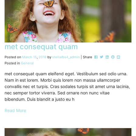
met consequat quam
Post this to Facebook
Tweet this
Share this on Li
Pin this on P
Share this
Posted on
March
15
,
2018
by
stellarbs4_admin
| Share
Posted in
General
met consequat quam eleifend eget. Vestibulum sed odio urna.
Nam in est lorem. Morbi quis lorem non massa ullamcorper
convallis nec et turpis. Cras sodales turpis sit amet urna lacinia,
nec semper tortor viverra. Sed ornare non nunc vitae
bibendum. Duis blandit a justo eu h
Read More