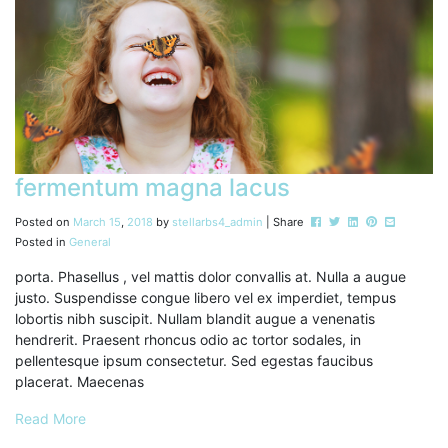
fermentum magna lacus
Post this to Facebook
Tweet this
Share this on Li
Pin this on P
Share this
Posted on
March
15
,
2018
by
stellarbs4_admin
| Share
Posted in
General
porta. Phasellus , vel mattis dolor convallis at. Nulla a augue
justo. Suspendisse congue libero vel ex imperdiet, tempus
lobortis nibh suscipit. Nullam blandit augue a venenatis
hendrerit. Praesent rhoncus odio ac tortor sodales, in
pellentesque ipsum consectetur. Sed egestas faucibus
placerat. Maecenas
Read More