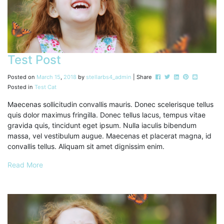
Test Post
Post this to Facebook
Tweet this
Share this on Li
Pin this on P
Share this
Posted on
March
15
,
2018
by
stellarbs4_admin
| Share
Posted in
Test Cat
Maecenas sollicitudin convallis mauris. Donec scelerisque tellus
quis dolor maximus fringilla. Donec tellus lacus, tempus vitae
gravida quis, tincidunt eget ipsum. Nulla iaculis bibendum
massa, vel vestibulum augue. Maecenas et placerat magna, id
convallis tellus. Aliquam sit amet dignissim enim.
Read More