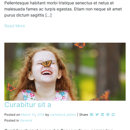
Pellentesque habitant morbi tristique senectus et netus et
malesuada fames ac turpis egestas. Etiam non neque sit amet
purus dictum sagittis […]
Read More
Curabitur sit a
Post this to Facebook
Tweet this
Share this on Li
Pin this on P
Share this
Posted on
March
15
,
2018
by
stellarbs4_admin
| Share
Posted in
General