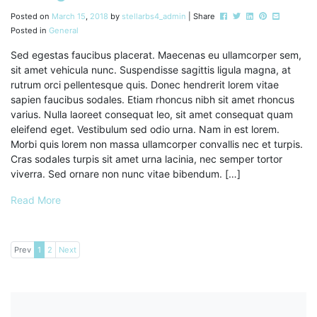
Post this to Facebook
Tweet this
Share this on Li
Pin this on P
Share this
Posted on
March
15
,
2018
by
stellarbs4_admin
| Share
Posted in
General
Sed egestas faucibus placerat. Maecenas eu ullamcorper sem,
sit amet vehicula nunc. Suspendisse sagittis ligula magna, at
rutrum orci pellentesque quis. Donec hendrerit lorem vitae
sapien faucibus sodales. Etiam rhoncus nibh sit amet rhoncus
varius. Nulla laoreet consequat leo, sit amet consequat quam
eleifend eget. Vestibulum sed odio urna. Nam in est lorem.
Morbi quis lorem non massa ullamcorper convallis nec et turpis.
Cras sodales turpis sit amet urna lacinia, nec semper tortor
viverra. Sed ornare non nunc vitae bibendum. […]
Read More
Prev
1
2
Next